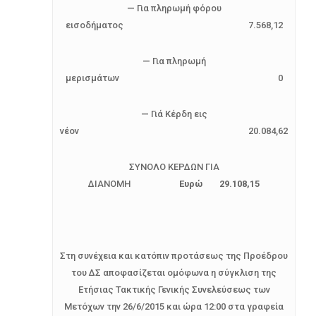
—
Για πληρωμή φόρου
εισοδήματος 7.568,12
—
Για πληρωμή
μερισμάτων 0
—
Γιά Κέρδη εις
νέον 20.084,62
ΣΥΝΟΛΟ ΚΕΡΔΩΝ ΓΙΑ
ΔΙΑΝΟΜΗ
Ευρώ 29.108,15
Στη συνέχεια και κατόπιν προτάσεως της Προέδρου
του ΔΣ αποφασίζεται ομόφωνα η σύγκλιση της
Ετήσιας Τακτικής Γενικής Συνελεύσεως των
Μετόχων την 26/6/2015 και ώρα 12:00 στα γραφεία