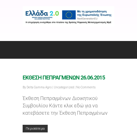
ΕΚΘΕΣΗ ΠΕΠΡΑΓΜΕΝΩΝ 26.06.2015
By
Delta Gamma Agro
|
Uncategorized
|
No Comments
Έκθεση Πεπραγμένων Διοικητικού
Συμβουλίου Κάντε κλικ εδώ για να
κατεβάσετε την Έκθεση Πεπραγμένων
Περισσότερα