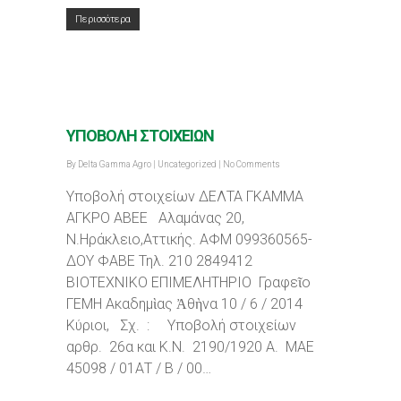
Περισσότερα
ΥΠΟΒΟΛΗ ΣΤΟΙΧΕΙΩΝ
By
Delta Gamma Agro
|
Uncategorized
|
No Comments
Υποβολή στοιχείων ΔΕΛΤΑ ΓΚΑΜΜΑ
ΑΓΚΡΟ ΑΒΕΕ Αλαμάνας 20,
Ν.Ηράκλειο,Αττικής. ΑΦΜ 099360565-
ΔΟΥ ΦΑΒΕ Τηλ. 210 2849412
ΒΙΟΤΕΧΝΙΚΟ ΕΠΙΜΕΛΗΤΗΡΙΟ Γραφεῖο
ΓΕΜΗ Ακαδημὶας Ἀθὴνα 10 / 6 / 2014
Κύριοι, Σχ. : Υποβολή στοιχείων
αρθρ. 26α και Κ.Ν. 2190/1920 Α. ΜΑΕ
45098 / 01ΑΤ / Β / 00…