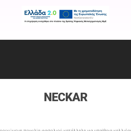
Εταιρεία
Προϊόντα
Χρήσιμοι Σύνδε
NECKAR
ρριχώμενη ποικιλία φασολιού κατάλληλη για υπαίθρια καλλιέργ