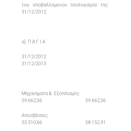
του υποβαλλόμενου Ισολογισμού της
31/12/2012.
α) Π Α Γ Ι Α
31/12/2012
31/12/2013
Μηχανήματα & Εξοπλισμός
59.662,56 59.662,56
Αποσβέσεις
53.510,66 58.152,91