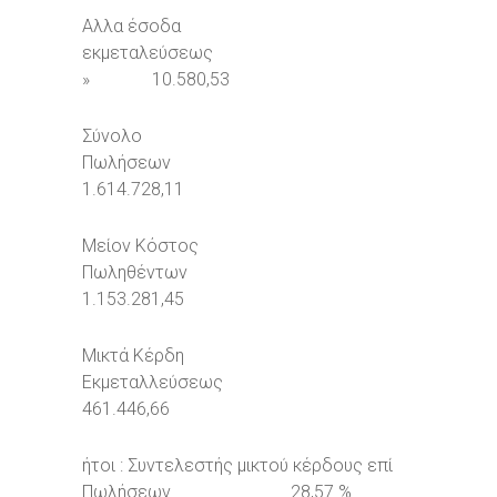
Αλλα έσοδα
εκμεταλεύσεως
» 10.580,53
Σύνολο
Πωλήσεων
1.614.728,11
Μείον Κόστος
Πωληθέντων
1.153.281,45
Μικτά Κέρδη
Εκμεταλλεύσεως
461.446,66
ήτοι : Συντελεστής μικτού κέρδους επί
Πωλήσεων 28,57 %