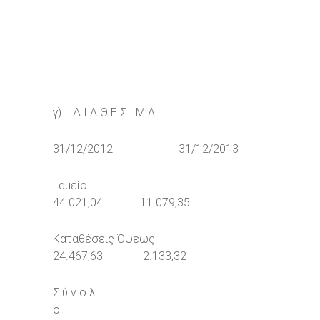
γ) Δ Ι Α Θ Ε Σ Ι Μ Α
31/12/2012 31/12/2013
Ταμείο
44.021,04 11.079,35
Καταθέσεις Όψεως
24.467,63 2.133,32
Σ ύ ν ο λ
ο