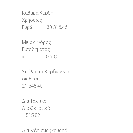
Καθαρά Κέρδη
Χρήσεως
Ευρώ 30.316,46
Μείον Φόρος
Εισοδήματος
» 8768,01
Υπόλοιπο Κερδών για
διάθεση
21.548,45
Δια Τακτικό
Αποθεματικό
1.515,82
Δια Μέρισμα (καθαρά