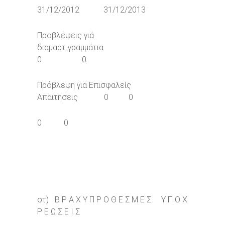
31/12/2012 31/12/2013
Προβλέψεις γιά
διαμαρτ.γραμμάτια
0 0
Πρόβλεψη για Επισφαλείς
Απαιτήσεις 0 0
0 0
στ) Β Ρ Α Χ Υ Π Ρ Ο Θ Ε Σ Μ Ε Σ Υ Π Ο Χ
Ρ Ε Ω Σ Ε Ι Σ