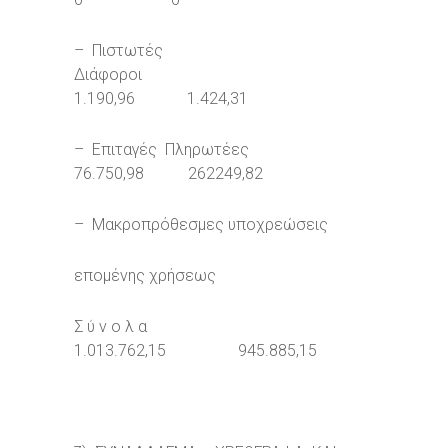
– Πιστωτές
Διάφοροι
1.190,96 1.424,31
– Επιταγές Πληρωτέες
76.750,98 262249,82
– Μακροπρόθεσμες υποχρεώσεις
επομένης χρήσεως
Σ ύ ν ο λ α
1.013.762,15 945.885,15