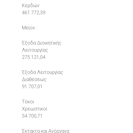
Κερδών
461.772,39
Μείον :
Έξοδα Διοικητικής
Λειτουργίας
275.121,04
Έξοδα Λειτουργίας
Διαθέσεως
91.707,01
Τόκοι
Χρεωστικοί
54.700,71
Έκτακτα και Ανόργανα