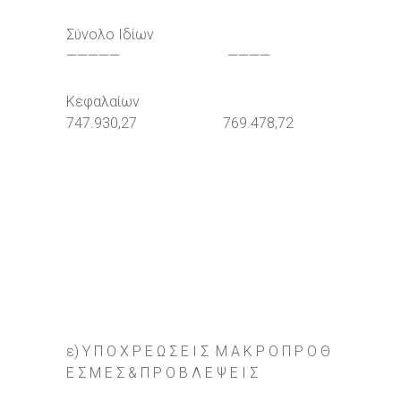
Σύνολο Ιδίων
————— ————
Κεφαλαίων
747.930,27 769.478,72
ε) Υ Π Ο Χ Ρ Ε Ω Σ Ε Ι Σ Μ Α Κ Ρ Ο Π Ρ Ο Θ
Ε Σ Μ Ε Σ & Π Ρ Ο Β Λ Ε Ψ Ε Ι Σ