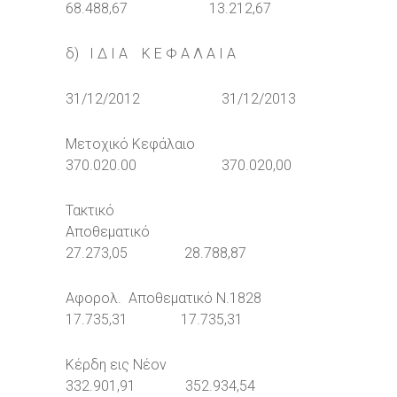
68.488,67 13.212,67
δ) Ι Δ Ι Α Κ Ε Φ Α Λ Α Ι Α
31/12/2012 31/12/2013
Μετοχικό Κεφάλαιο
370.020.00 370.020,00
Τακτικό
Αποθεματικό
27.273,05 28.788,87
Αφορολ. Αποθεματικό Ν.1828
17.735,31 17.735,31
Κέρδη εις Νέον
332.901,91 352.934,54