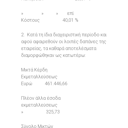
» » » επί
Κόστους 40,01 %
2. Κατά τη ίδια διαχειριστική περίοδο και
αφού αφαιρεθούν οι λοιπές δαπάνες της
εταιρείας, τα καθαρά αποτελέσματα
διαμορφώθηκαν ως κατωτέρω:
Μικτά Κέρδη
Εκμεταλλεύσεως
Ευρώ 461.446,66
Πλέον άλλα έσοδα
εκμεταλλεύσεως
» 325,73
Σύνολο Μικτών