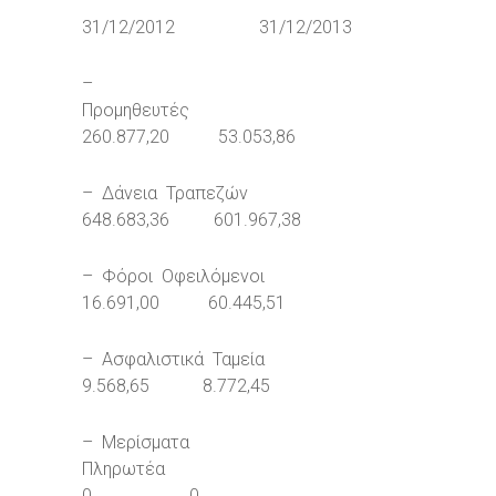
31/12/2012 31/12/2013
–
Προμηθευτές
260.877,20 53.053,86
– Δάνεια Τραπεζών
648.683,36 601.967,38
– Φόροι Οφειλόμενοι
16.691,00 60.445,51
– Ασφαλιστικά Ταμεία
9.568,65 8.772,45
– Μερίσματα
Πληρωτέα
0 0