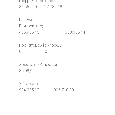
Γραμμ. Εισπρακτέα
36.550,00 27.732,18
Επιταγές
Εισπρακτέες
456.986,46 368.636,44
Προκαταβολές Φόρων
0 0
Χρεώστες Διάφοροι
8.708,95 0
Σ ύ ν ο λ ο
994.285,13 906.710,30