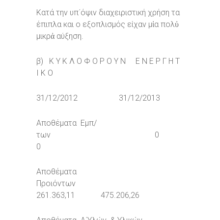
Κατά την υπ΄όψιν διαχειριστική χρήση τα
έπιπλα και ο εξοπλισμός είχαν μἰα πολὐ
μικρἀ αύξηση.
β) Κ Υ Κ Λ Ο Φ Ο Ρ Ο Υ Ν Ε Ν Ε Ρ Γ Η Τ
Ι Κ Ο
31/12/2012 31/12/2013
Αποθέματα Εμπ/
των 0
0
Αποθέματα
Προιόντων
261.363,11 475.206,26